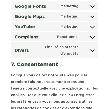
service
Google Fonts
to
Marketing
ithemes-
Consent
service
security
Google Maps
to
Marketing
litespeed
Consent
service
YouTube
to
Marketing
google-
Consent
service
fonts
Complianz
to
Fonctionnel
google-
Consent
service
maps
to
Finalité en attente
youtube
Divers
service
Consent
d’enquête
complianz
to
7. Consentement
service
divers
Lorsque vous visitez notre site web pour la
première fois, nous vous montrerons une
fenêtre contextuelle avec une explication sur les
cookies. Dès que vous cliquez sur « Enregistrer
les préférences » vous nous autorisez à utiliser
les catégories de cookies et d’extensions que