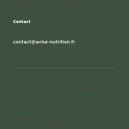
Pour les femmes de +40 ans
Contact
Aline VICTOR
contact@avise-nutrition.fr
06 84 11 99 55
Numéro de déclaration d'activité :
84010349801
en date du 19 juin 2026.
N° certification : FR102790.
La certification qualité a été délivrée au
titre de la catégorie d'action suivante :
ACTIONS DE FORMATION .
Cet