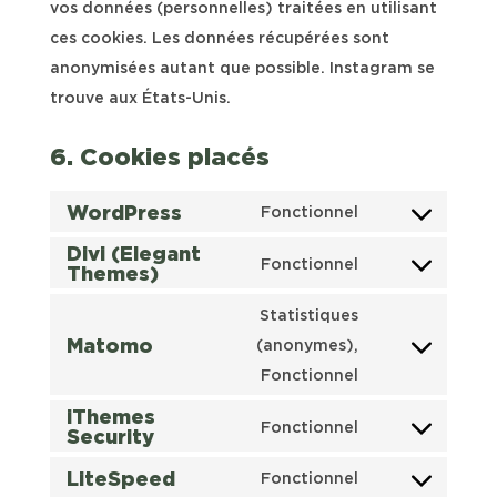
vos données (personnelles) traitées en utilisant
ces cookies. Les données récupérées sont
anonymisées autant que possible. Instagram se
trouve aux États-Unis.
6. Cookies placés
WordPress
Fonctionnel
Consent
Divi (Elegant
to
Fonctionnel
Themes)
Consent
service
to
Statistiques
wordpress
service
Matomo
(anonymes),
Consent
divi-
Fonctionnel
to
(elegant-
iThemes
service
Fonctionnel
themes)
Security
Consent
matomo
to
LiteSpeed
Fonctionnel
Consent