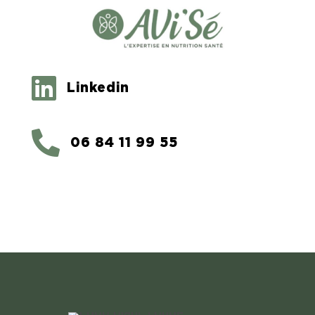

Linkedin

06 84 11 99 55